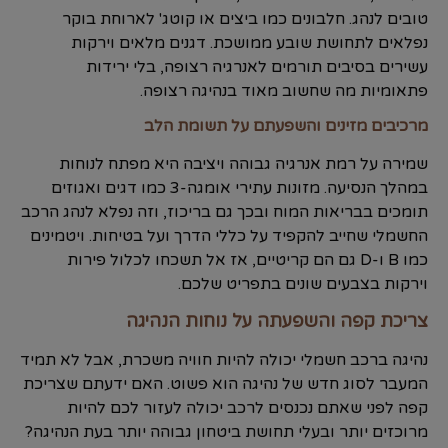
טובים לנהג. חלבונים כמו ביצים או קוטג' לארוחת בוקר
נפלאים לתחושת שובע ממושכת. דגנים מלאים וירקות
עשירים בסיבים תורמים לאנרגיה רצופה, בלי ירידות
פתאומיות מה שחשוב מאוד בנהיגה רצופה.
מרכיבים מזינים והשפעתם על תשומת הלב
שמירה על רמת אנרגיה גבוהה ויציבה היא מפתח לנוחות
במהלך הנסיעה. מזונות עתירי אומגה-3 כמו דגים ואגוזים
תומכים בבריאות המוח ובכך גם בריכוז, וזה נפלא לנהג הרכב
החשמלי שחייב להקפיד על כללי הדרך ועל בטיחות. ויטמינים
כמו B ו-D גם הם קריטיים, אז אל תשכחו לכלול פירות
וירקות בצבעים שונים בתפריט שלכם.
צריכת קפה והשפעתה על נוחות הנהיגה
נהיגה ברכב חשמלי יכולה להיות חוויה משכרת, אבל לא תמיד
המעבר לסוג חדש של נהיגה הוא פשוט. האם ידעתם שצריכת
קפה לפני שאתם נכנסים לרכב יכולה לעזור לכם להיות
מרוכזים יותר ובעלי תחושת ביטחון גבוהה יותר בעת הנהיגה?