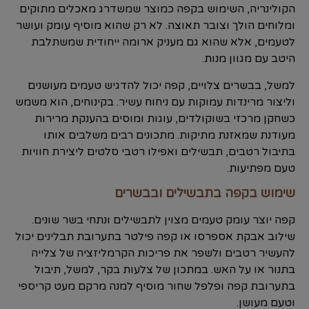
הקולינריה, השימוש בקפה כמוצר שמשדרג מאכלים מתוקים
ומלוחים הולך וצובר תאוצה. לא רק שהוא מוסיף עומק ועושר
לטעמים, אלא שהוא גם מעניק ארומה ייחודית שמשתלבת
היטב עם מגוון מנות.
למשל, בבשרים צלויים, קפה יכול להדגיש טעמים מעושנים
וליצור מרינדות עמוקות עם ניחוח עשיר. בקינוחים, הוא משמש
כשחקן מרכזי בשוקולדים, עוגות ומוסים בהענקת מרירות
מעודנת שמאזנת מתיקות. מתכונים רבים משלבים אותו
בתיבול רטבים, תבשילים ואפילו רטבי סלטים ליצירת חוויות
טעם מפתיעות.
שימוש בקפה בתבשילים ובבשרים
קפה יוצר עומק טעמים מצוין לתבשילים ונתחי בשר שונים.
שילוב אבקת אספרסו או קפה פילטר בתערובת תבלינים יכול
להעשיר רטבים ולשפר את פריכות הקרמליזציה של צלייה
בתנור או על האש. במתכון של צלעות בקר, למשל, תיבול
בתערובת קפה ופלפל שחור מוסיף למנה מרקם מעט קריספי
וטעם מעושן.