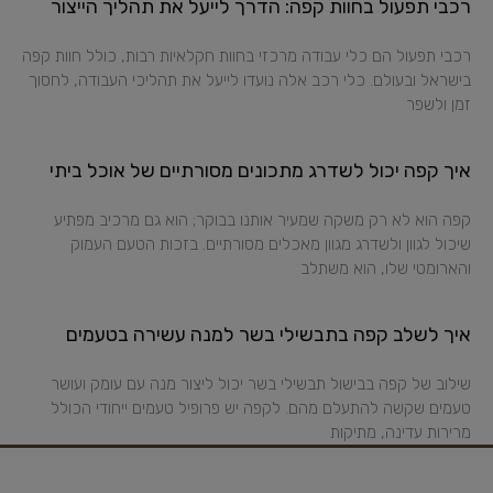
רכבי תפעול בחוות קפה: הדרך לייעל את תהליך הייצור
רכבי תפעול הם כלי עבודה מרכזי בחוות חקלאיות רבות, כולל חוות קפה
בישראל ובעולם. כלי רכב אלה נועדו לייעל את תהליכי העבודה, לחסוך
זמן ולשפר
איך קפה יכול לשדרג מתכונים מסורתיים של אוכל ביתי
קפה הוא לא רק משקה שמעיר אותנו בבוקר; הוא גם מרכיב מפתיע
שיכול לגוון ולשדרג מגוון מאכלים מסורתיים. בזכות הטעם העמוק
והארומטי שלו, הוא משתלב
איך לשלב קפה בתבשילי בשר למנה עשירה בטעמים
שילוב של קפה בבישול תבשילי בשר יכול ליצור מנה עם עומק ועושר
טעמים שקשה להתעלם מהם. לקפה יש פרופיל טעמים ייחודי הכולל
מרירות עדינה, מתיקות