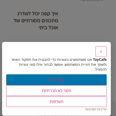
איך קפה יכול לשדרג
מתכונים מסורתיים של
אוכל ביתי
איך לשלב קפה בתבשילי
בשר למנה עשירה
×
בטעמים
TayCafe
אנו משתמשים בעוגיות כדי להבטיח את תפקוד האתר
ולשפר את חוויית המשתמש. אפשר לבחור אילו סוגי עוגיות
להפעיל.
עוגת שוקולד וקפה –
קבל הכל
השילוב המושלם לעוגת
יום הולדת בלתי נשכחת
הסר לא הכרחיות
העדפות
© 2020 ALL RIGHTS RESERVED
מדיניות הפרטיות
INCA DIGITAL MARKETING