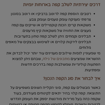
דרכים יצירתיות לשלב קפה בארוחות יומיות
רטבים: הוספת קפה לרוטב ברביקיו או רוטב בסגנון
צרפתי מעניקה עומק טעמים ועומק צבע.
משקאות קרים: הכנת קוקטיילים או שייקים עם קפה
מעצים את החוויה של משקאות קיץ מרעננים.
תבלינים וקמחים: ניתן לשלב קפה טחון בתערובות
תבלינים לירקות קלויים או לשימוש בבצקים של מאפים
מלוחים.
מי שמעוניין לנסות שילובים מעניינים עוד יותר יכול לבדוק את
ההשראה שמציעים
מתכונים של גילה
, שבהם ניתן למצוא
הפתעות קולינריות שמשלבות קפה בדרכים חדשות
ומפתיעות.
איך לבחור את סוג הקפה הנכון?
כאשר מבשלים עם קפה, סוגי הקלייה השונים משפיעים על
התוצאה. קפה קלוי בהיר יתאים לקינוחים מעודנים, בעוד
שקפה כהה בעל מרירות מודגשת יספק את העומק הנדרש
לרטבים ובשרים. מומלץ להימנע מקפה ממותק או בטעמים,