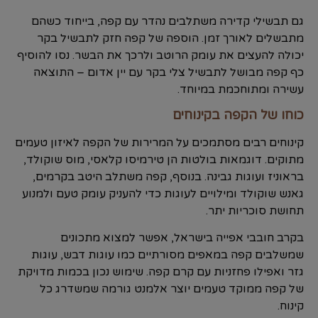
גם תבשילי קדירה משתלבים נהדר עם קפה, בייחוד כשהם
מתבשלים לאורך זמן. הוספה של קפה חזק לתבשיל בקר
יכולה להעצים את עומק הרוטב ולרכך את הבשר. נסו להוסיף
כף קפה מבושל לתבשיל צלי בקר עם יין אדום – התוצאה
עשירה ומתוחכמת במיוחד.
כוחו של הקפה בקינוחים
קינוחים רבים מסתמכים על המרירות של הקפה לאיזון טעמים
מתוקים. דוגמאות בולטות הן טירמיסו קלאסי, מוס שוקולד,
בראוניז ועוגות גבינה. בנוסף, קפה משתלב היטב בקרמים,
גאנש שוקולד ומילויים לעוגות כדי להעניק עומק טעם ולמנוע
תחושת סוכריות יתר.
בקרב חובבי אפייה בישראל, אפשר למצוא מתכונים
שמשלבים קפה במאפים מסורתיים כמו עוגות דבש, עוגות
גזר ואפילו פחזניות עם קרם קפה. שימוש נכון בכמות מדויקת
של קפה ממוקד טעמים יוצר אלמנט גורמה שמשדרג כל
קינוח.